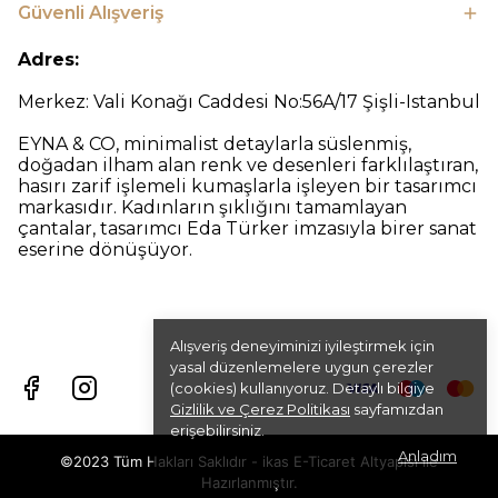
Güvenli Alışveriş
Adres:
Merkez: Vali Konağı Caddesi No:56A/17 Şişli-Istanbul
EYNA & CO, minimalist detaylarla süslenmiş,
doğadan ilham alan renk ve desenleri farklılaştıran,
hasırı zarif işlemeli kumaşlarla işleyen bir tasarımcı
markasıdır. Kadınların şıklığını tamamlayan
çantalar, tasarımcı Eda Türker imzasıyla birer sanat
eserine dönüşüyor.
Alışveriş deneyiminizi iyileştirmek için
yasal düzenlemelere uygun çerezler
(cookies) kullanıyoruz. Detaylı bilgiye
Gizlilik ve Çerez Politikası
sayfamızdan
erişebilirsiniz.
Anladım
©2023 Tüm Hakları Saklıdır - ikas E-Ticaret
Altyapısı ile
Hazırlanmıştır.