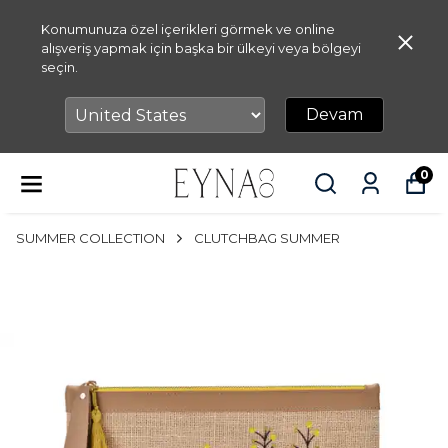
Konumunuza özel içerikleri görmek ve online
alışveriş yapmak için başka bir ülkeyi veya bölgeyi
seçin.
Devam
0
SUMMER COLLECTION
CLUTCHBAG SUMMER