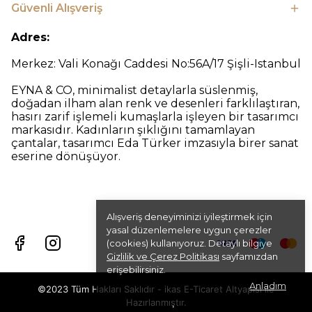
Güvenli Alışveriş
Adres:
Merkez: Vali Konağı Caddesi No:56A/17 Şişli-Istanbul
EYNA & CO, minimalist detaylarla süslenmiş,
doğadan ilham alan renk ve desenleri farklılaştıran,
hasırı zarif işlemeli kumaşlarla işleyen bir tasarımcı
markasıdır. Kadınların şıklığını tamamlayan
çantalar, tasarımcı Eda Türker imzasıyla birer sanat
eserine dönüşüyor.
Alışveriş deneyiminizi iyileştirmek için
yasal düzenlemelere uygun çerezler
(cookies) kullanıyoruz. Detaylı bilgiye
Gizlilik ve Çerez Politikası
sayfamızdan
erişebilirsiniz.
Anladım
©2023 Tüm Hakları Saklıdır - ikas E-Ticaret
Altyapısı ile
Hazırlanmıştır.