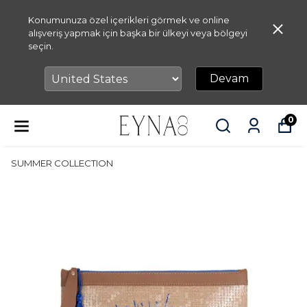
Konumunuza özel içerikleri görmek ve online
alışveriş yapmak için başka bir ülkeyi veya bölgeyi
seçin.
Devam
0
SUMMER COLLECTION