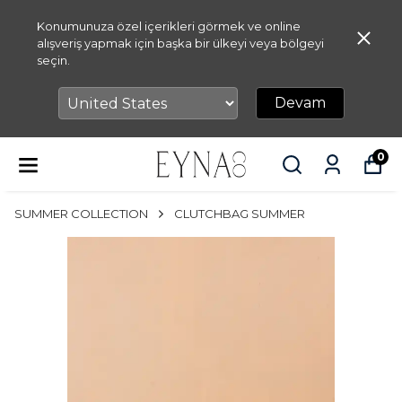
Konumunuza özel içerikleri görmek ve online
alışveriş yapmak için başka bir ülkeyi veya bölgeyi
seçin.
Devam
0
SUMMER COLLECTION
CLUTCHBAG SUMMER