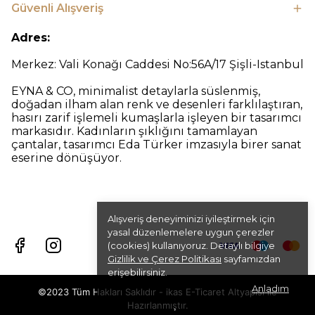
Güvenli Alışveriş
Adres:
Merkez: Vali Konağı Caddesi No:56A/17 Şişli-Istanbul
EYNA & CO, minimalist detaylarla süslenmiş,
doğadan ilham alan renk ve desenleri farklılaştıran,
hasırı zarif işlemeli kumaşlarla işleyen bir tasarımcı
markasıdır. Kadınların şıklığını tamamlayan
çantalar, tasarımcı Eda Türker imzasıyla birer sanat
eserine dönüşüyor.
Alışveriş deneyiminizi iyileştirmek için
yasal düzenlemelere uygun çerezler
(cookies) kullanıyoruz. Detaylı bilgiye
Gizlilik ve Çerez Politikası
sayfamızdan
erişebilirsiniz.
Anladım
©2023 Tüm Hakları Saklıdır - ikas E-Ticaret
Altyapısı ile
Hazırlanmıştır.