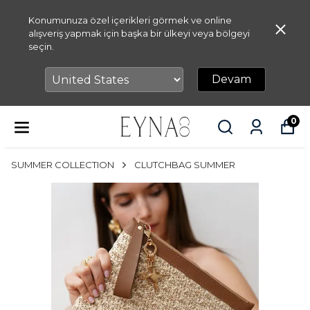
Konumunuza özel içerikleri görmek ve online
alışveriş yapmak için başka bir ülkeyi veya bölgeyi
seçin.
Devam
0
SUMMER COLLECTION
CLUTCHBAG SUMMER