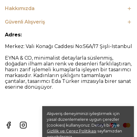
Hakkımızda
Güvenli Alışveriş
Adres:
Merkez: Vali Konağı Caddesi No:56A/17 Şişli-Istanbul
EYNA & CO, minimalist detaylarla süslenmiş,
doğadan ilham alan renk ve desenleri farklılaştıran,
hasırı zarif işlemeli kumaşlarla işleyen bir tasarımcı
markasıdır. Kadınların şıklığını tamamlayan
çantalar, tasarımcı Eda Türker imzasıyla birer sanat
eserine dönüşüyor.
Alışveriş deneyiminizi iyileştirmek için
yasal düzenlemelere uygun çerezler
(cookies) kullanıyoruz. Detaylı bilgiye
Gizlilik ve Çerez Politikası
sayfamızdan
erişebilirsiniz.