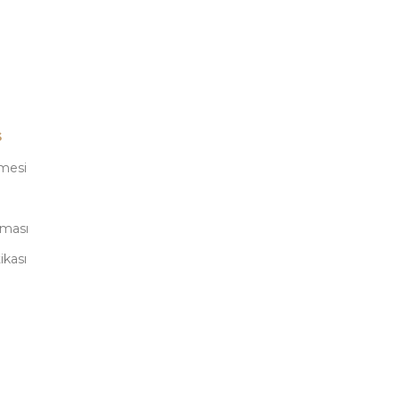
ş
şmesi
nması
ikası