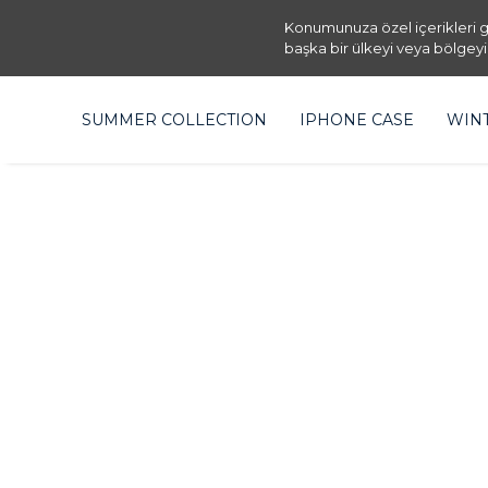
Konumunuza özel içerikleri g
başka bir ülkeyi veya bölgeyi
SUMMER COLLECTION
IPHONE CASE
WIN