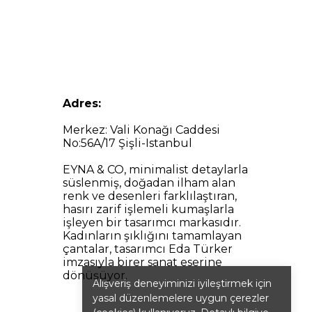
Adres:
Merkez: Vali Konağı Caddesi
No:56A/17 Şişli-Istanbul
EYNA & CO, minimalist detaylarla
süslenmiş, doğadan ilham alan
renk ve desenleri farklılaştıran,
hasırı zarif işlemeli kumaşlarla
işleyen bir tasarımcı markasıdır.
Kadınların şıklığını tamamlayan
çantalar, tasarımcı Eda Türker
imzasıyla birer sanat eserine
dönüşüyor.
Alışveriş deneyiminizi iyileştirmek için
yasal düzenlemelere uygun çerezler