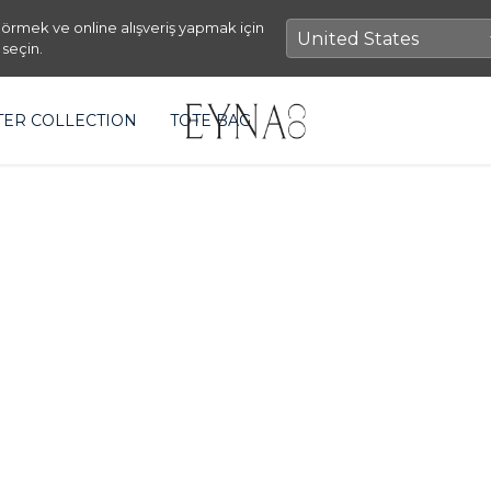
örmek ve online alışveriş yapmak için
 seçin.
TER COLLECTION
TOTE BAG