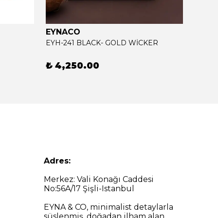
EYNACO
EYNA
EYH-241 BLACK- GOLD WİCKER
EYH00
₺ 4,250.00
₺ 4,
Adres:
Merkez: Vali Konağı Caddesi
No:56A/17 Şişli-Istanbul
EYNA & CO, minimalist detaylarla
süslenmiş, doğadan ilham alan