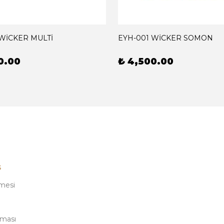
 WİCKER MULTİ
EYH-001 WİCKER SOMON
0.00
₺ 4,500.00
ş
şmesi
nması