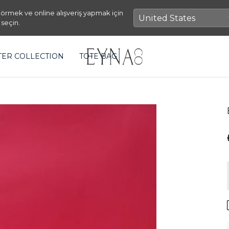
örmek ve online alışveriş yapmak için
 seçin.
TER COLLECTION
TOTE BAG