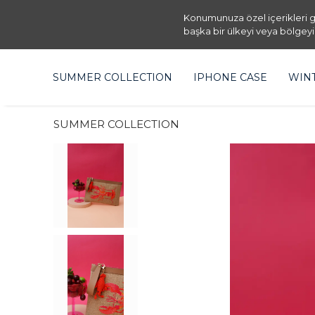
Konumunuza özel içerikleri g
başka bir ülkeyi veya bölgeyi
SUMMER COLLECTION
IPHONE CASE
WIN
SUMMER COLLECTION